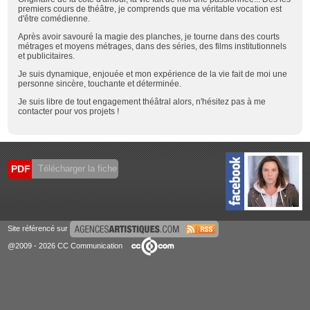
premiers cours de théâtre, je comprends que ma véritable vocation est
d'être comédienne.
Après avoir savouré la magie des planches, je tourne dans des courts
métrages et moyens métrages, dans des séries, des films institutionnels
et publicitaires.
Je suis dynamique, enjouée et mon expérience de la vie fait de moi une
personne sincère, touchante et déterminée.
Je suis libre de tout engagement théâtral alors, n'hésitez pas à me
contacter pour vos projets !
PDF
Télécharger la fiche
Site référencé sur
@2009 - 2026 CC Communication