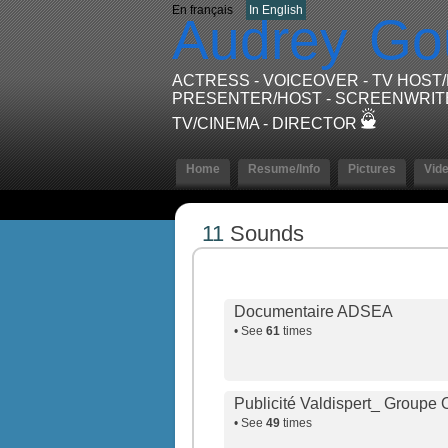
En français
In English
Audrey
Go
ACTRESS - VOICEOVER - TV HOST
PRESENTER/HOST - SCREENWRIT
TV/CINEMA - DIRECTOR
Home
Resume/Info
Pictures
Vid
11
Sounds
Documentaire ADSEA
• See
61
times
Publicité Valdispert_ Groupe 
• See
49
times