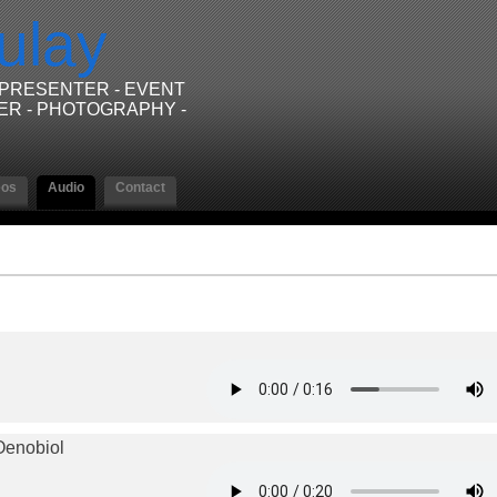
ulay
/PRESENTER - EVENT
ER - PHOTOGRAPHY -
eos
Audio
Contact
Oenobiol