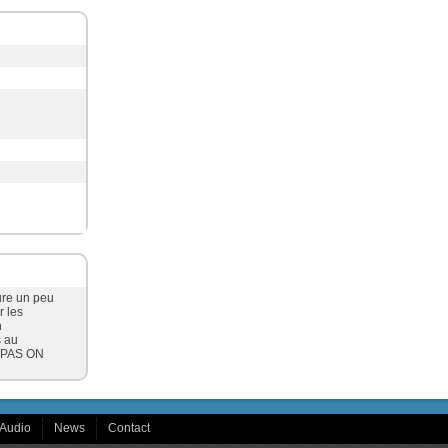
ure un peu
r les
n
s au
, PAS ON
Audio
News
Contact