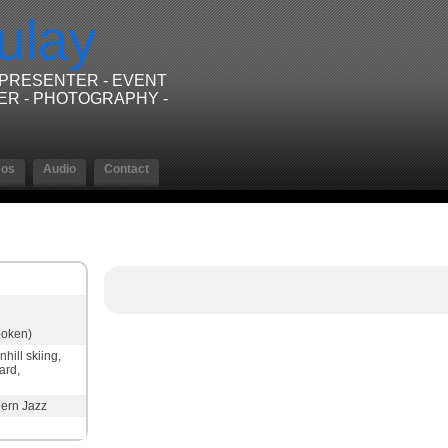
ulay
/PRESENTER - EVENT
ER - PHOTOGRAPHY -
eos
Audio
Contact
poken)
hill skiing,
ard,
ern Jazz