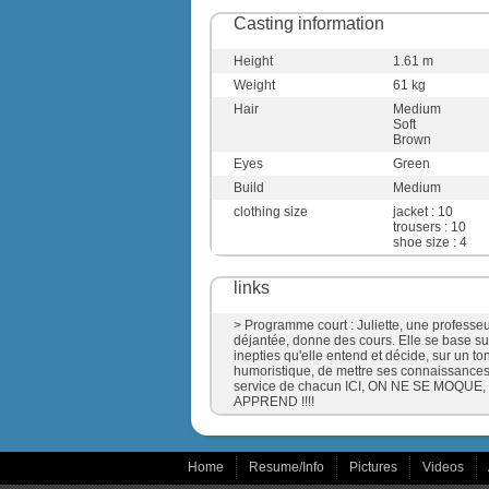
Casting information
Height
1.61 m
Weight
61 kg
Hair
Medium
Soft
Brown
Eyes
Green
Build
Medium
clothing size
jacket : 10
trousers : 10
shoe size : 4
links
> Programme court : Juliette, une professe
déjantée, donne des cours. Elle se base su
inepties qu'elle entend et décide, sur un to
humoristique, de mettre ses connaissance
service de chacun ICI, ON NE SE MOQUE
APPREND !!!!
Home
Resume/Info
Pictures
Videos