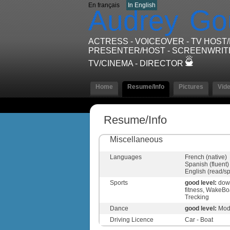
En français
In English
Audrey
Go
ACTRESS - VOICEOVER - TV HOST
PRESENTER/HOST - SCREENWRIT
TV/CINEMA - DIRECTOR
Home
Resume/Info
Pictures
Vid
Resume/Info
Miscellaneous
Languages
French (native)
Spanish (fluent)
English (read/s
Sports
good level:
down
fitness, WakeBo
Trecking
Dance
good level:
Mod
Driving Licence
Car - Boat