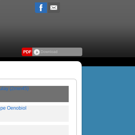
PDF
Download
lay (2min45)
oupe Oenobiol