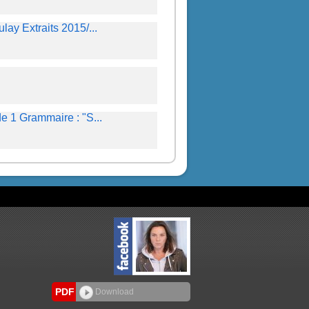
y Extraits 2015/...
 1 Grammaire : "S...
e 2 Expressions ...
3 : Géographie /...
PDF
Download