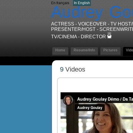
En français
In English
Audrey
Go
ACTRESS - VOICEOVER - TV HOST
PRESENTER/HOST - SCREENWRIT
TV/CINEMA - DIRECTOR
Home
Resume/Info
Pictures
Vid
9
Videos