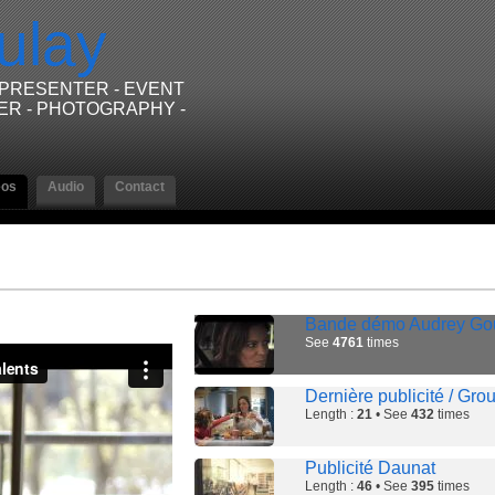
ulay
/PRESENTER - EVENT
ER - PHOTOGRAPHY -
eos
Audio
Contact
Bande démo Audrey Gou
See
4761
times
Dernière publicité / Gr
Length :
21
• See
432
times
Publicité Daunat
Length :
46
• See
395
times