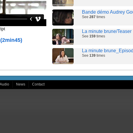
Bande démo Audrey Goula
See
287
times
La minute brune/Teaser
See
159
times
(2min45)
La minute brune_Episode
See
139
times
La minute brune / Episod
See
129
times
Audio
News
Contact
La minute brune épisode 
See
111
times
Bande démo 2026
Length :
2:26
• See
369
times