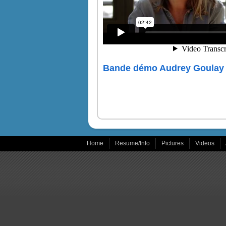
Bande démo Audrey Goulay 
Home
Resume/Info
Pictures
Videos